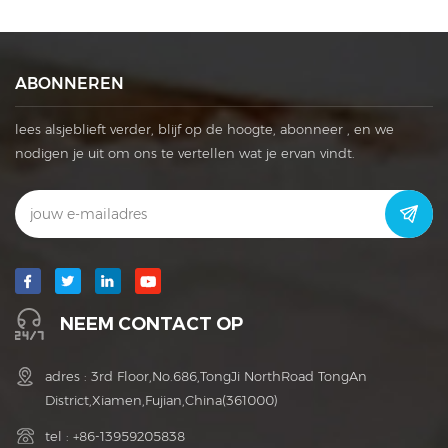
ABONNEREN
lees alsjeblieft verder, blijf op de hoogte, abonneer , en we
nodigen je uit om ons te vertellen wat je ervan vindt.
NEEM CONTACT OP
adres : 3rd Floor,No.686,TongJi NorthRoad TongAn
District,Xiamen,Fujian,China(361000)
tel :
+86-13959205838