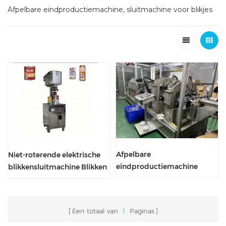
Afpelbare eindproductiemachine, sluitmachine voor blikjes
Afpelbare
Niet-roterende elektrische
eindproductiemachine
blikkensluitmachine Blikken
Aluminiumfoliedeksels voor
naadapparatuur
het maken van apparatuur
Een totaal van
1
Paginas